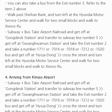
– You can also take a bus from the Exit number 3. Refer to the
item 2 above.
– Walk past Shinhan Bank, and turn left at the Hyundai Motor
Service Center and walk for two small blocks and walk to
Xiwoo-Ru.
– Subway + Bus: Take Airport Railroad and get off at
‘Gongdeok Station’ and transfer to subway line number 5 >>
get off at ‘Gwanghwamun Station’ and take the Exit number 2
and take a number-1711 or -7016 or -7018 or -7212 or -1020
bus and get off at ‘Hyoja-Dong’ >> cross the street and turn
left at the Hyundai Motor Service Center and walk for two
small blocks and walk to Xiwoo-Ru.
4. Arriving from Kimpo Airport
– Subway + Bus: Take Airport Railroad and get off at
‘Gongdeok Station’ and transfer to subway line number 5 >>
get off at ‘Gwanghwamun Station’ and take the Exit number 2
and take a number-1711 or -7016 or -7018 or -7212 or -1020
bus and get off at ‘Hyoja-Dong’ >> cross the street and turn
left at the Hyundai Motor Service Center and walk for two