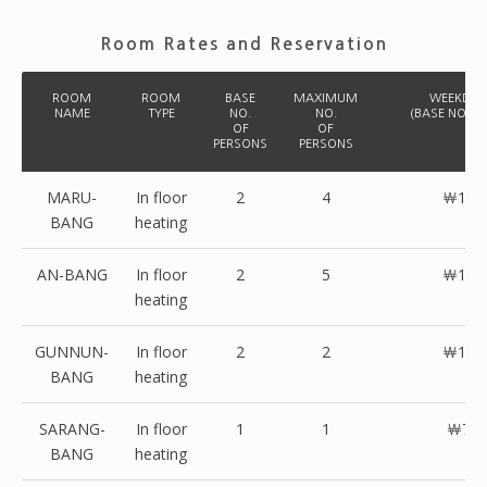
Room Rates and Reservation
ROOM
ROOM
BASE
MAXIMUM
WEEKDAY
NAME
TYPE
NO.
NO.
(BASE NO.OF
OF
OF
PERSONS
PERSONS
MARU-
In floor
2
4
￦160
BANG
heating
AN-BANG
In floor
2
5
￦140
heating
GUNNUN-
In floor
2
2
￦120
BANG
heating
SARANG-
In floor
1
1
￦70,
BANG
heating