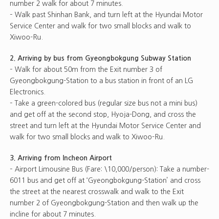
number 2 walk for about 7 minutes.
– Walk past Shinhan Bank, and turn left at the Hyundai Motor
Service Center and walk for two small blocks and walk to
Xiwoo-Ru.
2. Arriving by bus from Gyeongbokgung Subway Station
– Walk for about 50m from the Exit number 3 of
Gyeongbokgung-Station to a bus station in front of an LG
Electronics.
– Take a green-colored bus (regular size bus not a mini bus)
and get off at the second stop, Hyoja-Dong, and cross the
street and turn left at the Hyundai Motor Service Center and
walk for two small blocks and walk to Xiwoo-Ru.
3. Arriving from Incheon Airport
– Airport Limousine Bus (Fare: \10,000/person): Take a number-
6011 bus and get off at ‘Gyeongbokgung-Station’ and cross
the street at the nearest crosswalk and walk to the Exit
number 2 of Gyeongbokgung-Station and then walk up the
incline for about 7 minutes.