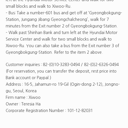
small blocks and walk to Xiwoo-Ru.
– Bus: Take a number-601 bus and get off at ‘Gyeongbokgung-
Station, Jungang Jibang Gyeongchalcheong’, walk for 7
minutes from the Exit number 2 of Gyeongbokgung-Station.
– Walk past Shinhan Bank and turn left at the Hyundai Motor
Service Center and walk for two small blocks and walk to
Xiwoo-Ru. You can also take a bus from the Exit number 3 of
Gyeongbokgung-Station. Refer to the item 2 above.
Customer inquiries : 82-(0)10-3283-0494 / 82-(0)2-6326-0494
(For reservation, you can transfer the deposit, rest price into
Bank account or Paypal.)
Address : 16-5, Jahamun-ro 19-Gil (Ogin-dong 2-12),
Jongno-
gu,
Seoul, Korea
Firm name : Xiwoo
Owner : Teresia Ha
Corporate Registration Number : 101-12-82031